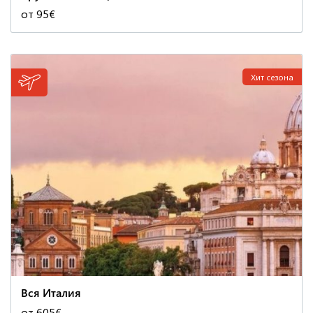
от 95€
Хит сезона
Вся Италия
от 605€